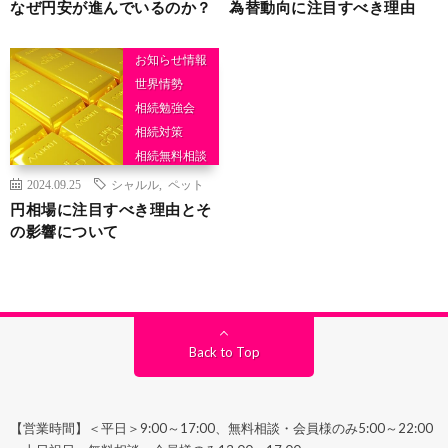
なぜ円安が進んでいるのか？
為替動向に注目すべき理由
お知らせ情報
世界情勢
相続勉強会
相続対策
相続無料相談
相続相談
2024.09.25
シャルル
,
ペット
円相場に注目すべき理由とそ
の影響について
Back to Top
【営業時間】＜平日＞9:00～17:00、無料相談・会員様のみ5:00～22:00