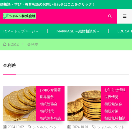
婚相談・学び・教育相談のお問い合わせはここをクリック！
TOP ～トップページ～
MARRIAGE ～結婚相談所～
EDUCA
金利差
HOME
金利差
お知らせ情報
お知らせ情報
世界情勢
世界情勢
相続勉強会
相続勉強会
相続対策
相続対策
相続無料相談
相続無料相談
相続相談
相続相談
2024.10.02
シャルル
,
ペット
2024.10.01
シャルル
,
ペット