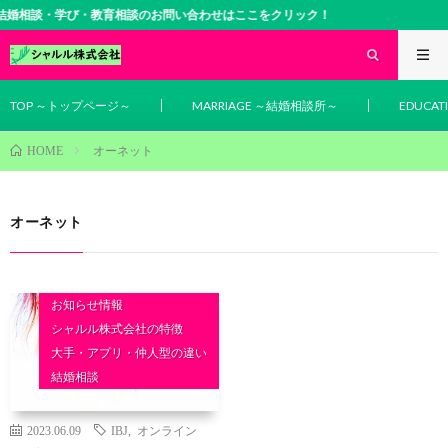
婚相談・学び・教育相談のお問い合わせはここをクリック！
TOP ～トップページ～
MARRIAGE ～結婚相談所～
EDUCA
オーネット
HOME
オーネット
お知らせ情報
シャルル株式会社の特徴
大手・アプリ・仲人型の違い
結婚相談
2023.06.09
IBJ
,
オンライン