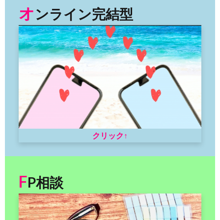
オ
ンライン完結型
クリック↑
F
P相談