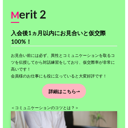
erit 2
M
入会後1ヵ月以内に
お
見合いと仮交際
100%！
お見合い前には必ず、異性とコミュニケーションを取るコ
ツを伝授してから対話練習をしており、仮交際率が非常に
高いです！
会員様のお仕事にも役に立っていると大変好評です！
詳細はこちら⇀
＜コミュニケーションのコツとは？＞