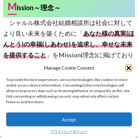
M
ission～
理念～
シャルル株式会社結婚相談所は社会に対して
より良い未来を築くために「
あなた様の真実(ほ
んとう)の幸福(しあわせ)を追求し、幸せな未来
を提供すること
」をMission(理念)に掲げており
ます。
Manage Cookie Consent
弊社は、結婚という人生の重要な節目におい
To provide the best experiences, we use technologies like cookies to store
and/or access device information. Consenting to these technologies will
て、会員様を尊重しながら、お一人おひとりの
allow us to process data such as browsing behavior or unique IDs on this site.
Not consenting or withdrawing consent, may adversely affect certain
個性やご希望、価値観に合った結婚相手を見つ
features and functions.
け、幸せな未来を歩むことができるように情熱
を注いでおります。
Accept
弊社はただの婚活の場を提供する結婚相談所
プライバシーポリシー