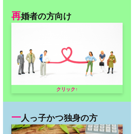
再
婚者
の方向け
クリック↑
一
人っ子かつ独身の方