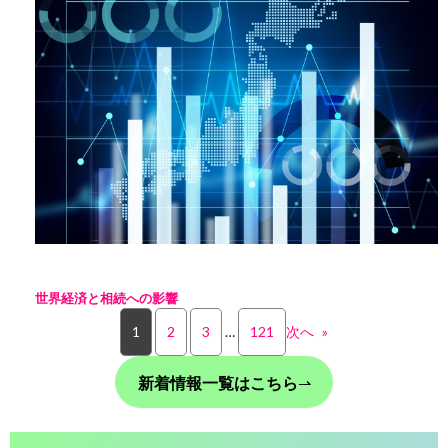
世界経済と相続への影響
1
2
3
…
121
次へ
»
新着情報一覧はこちら
⇀