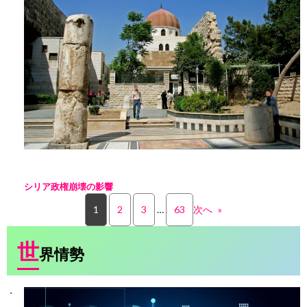
シリア政権崩壊の影響
1
2
3
…
63
次へ
»
世
界情勢