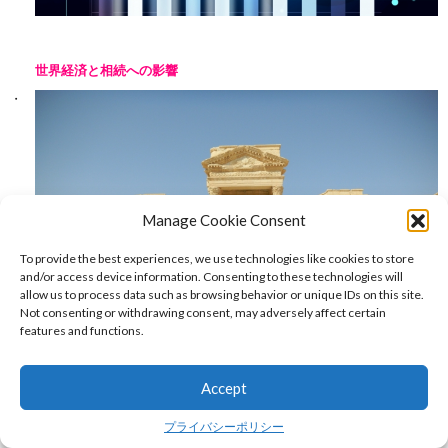
世界経済と相続への影響
Manage Cookie Consent
To provide the best experiences, we use technologies like cookies to store
and/or access device information. Consenting to these technologies will
allow us to process data such as browsing behavior or unique IDs on this site.
Not consenting or withdrawing consent, may adversely affect certain
features and functions.
Accept
プライバシーポリシー
シリア政権崩壊の影響：歴史と現在から学ぶ相続の重要性