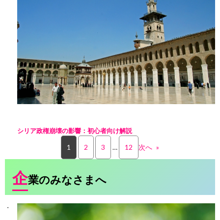
シリア政権崩壊の影響：初心者向け解説
1
2
3
…
12
次へ
»
企
業のみなさまへ