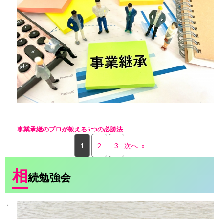
事業承継のプロが教える5つの必勝法
1
2
3
次へ
»
相
続勉強会