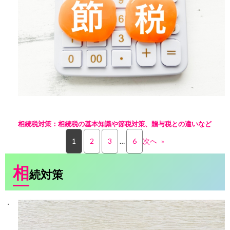
相続税対策：相続税の基本知識や節税対策、贈与税との違いなど
1
2
3
…
6
次へ
»
相
続対策