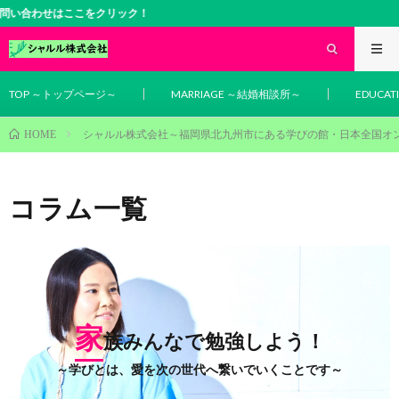
結婚相談・学び・教育
TOP ～トップページ～
MARRIAGE ～結婚相談所～
EDUCA
シャルル株式会社～福岡県北九州市にある学びの館・日本全国オ
HOME
コラム一覧
家
族みんなで勉強しよう！
～学びとは、愛を次の世代へ繋いでいくことです～