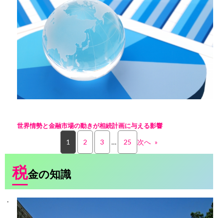
世界情勢と金融市場の動きが相続計画に与える影響
1
2
3
…
25
次へ
»
税
金の知識