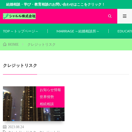
結婚相談・学び・教育相談のお問い合わせはここをクリック！
TOP ～トップページ～
MARRIAGE ～結婚相談所～
EDUCA
クレジットリスク
HOME
クレジットリスク
お知らせ情報
世界情勢
相続相談
2023.08.24
カントリーリスク
,
クレジットリ