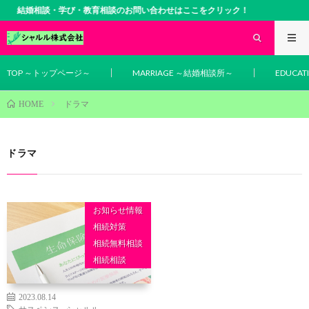
結婚相談・学び・教育相談のお問い合わせはここをクリック！
TOP ～トップページ～
MARRIAGE ～結婚相談所～
EDUCA
ドラマ
HOME
ドラマ
お知らせ情報
相続対策
相続無料相談
相続相談
2023.08.14
サスペンス
,
シャルル