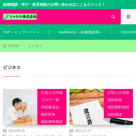
結婚相談・学び・教育相談のお問い合わせはここをクリック！
TOP ～トップページ～
MARRIAGE ～結婚相談所～
EDUCA
ビジネス
HOME
ビジネス
お知らせ情報
お知らせ情報
ブログ一覧
相続対策
相続勉強会
相続無料相談
相続対策
相続相談
相続無料相談
相続相談
2024.09.18
2023.11.27
コンサルタント
,
コーディネータ
シャルル
,
ビジネス