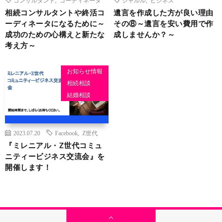
相続コンサルタントや終活コ
遺言を作成した方が良い理由
ーディネータになるために～
その⑧～遺言を安い費用で作
成功のための心構えと新たな
成しませんか？～
考え方～
お知らせ情報
相続相談
結婚相談
2023.07.20
Facebook
,
Z世代
『ミレニアル・Z世代コミュ
ニティービジネス交流会』を
開催します！