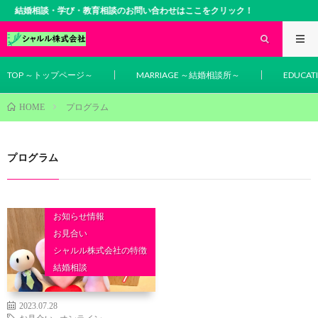
結婚相談・学び・教育相談のお問い合わせはここをクリック！
TOP ～トップページ～
MARRIAGE ～結婚相談所～
EDUCA
プログラム
HOME
プログラム
お知らせ情報
お見合い
シャルル株式会社の特徴
結婚相談
2023.07.28
お見合い
,
オンライン