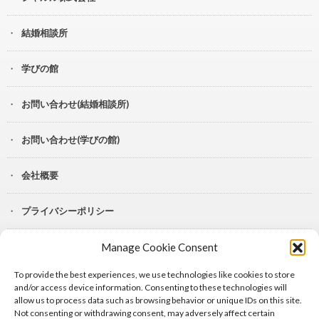
結婚相談所
学びの館
お問い合わせ(結婚相談所)
お問い合わせ(学びの館)
会社概要
プライバシーポリシー
Manage Cookie Consent
YouTube
To provide the best experiences, we use technologies like cookies to store
Lit.Link
and/or access device information. Consenting to these technologies will
allow us to process data such as browsing behavior or unique IDs on this site.
Not consenting or withdrawing consent, may adversely affect certain