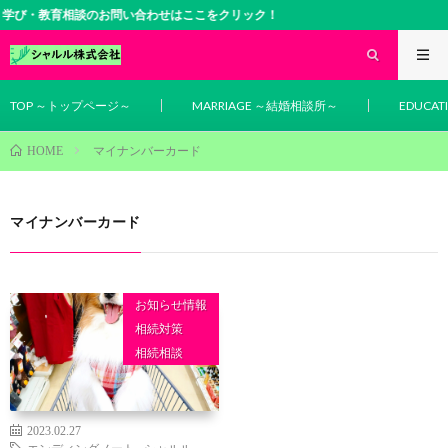
学び・教育相談のお問い合わせはここをクリック！
TOP ～トップページ～
MARRIAGE ～結婚相談所～
EDUCA
マイナンバーカード
HOME
マイナンバーカード
お知らせ情報
相続対策
相続相談
2023.02.27
エンディングノート
,
シャルル