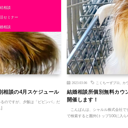
続相談
活セミナー
婚相談
2023.03.06
こくちーずプロ
,
カ
別相談の4月スケジュール
結婚相談所個別無料カウ
開催します！
るのですが、夕飯は「ビビンバ」だ
]
こんばんは、シャルル株式会社です
で検索すると圏外(トップ100に入らな