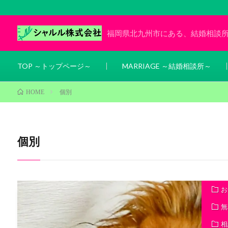
福岡県北九州市にある、結婚相談
TOP ～トップページ～
MARRIAGE ～結婚相談所～
個別
HOME
個別
お
無
相