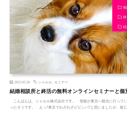
相
終
結
2023.03.26
シャルル
,
セミナー
結婚相談所と終活の無料オンラインセミナーと個
こんばんは、シャルル株式会社です。 母親が東京へ観光に行ってい
ったそうです。 えっ?東京でわざわざビビンバ?と思いましたが、敢 […