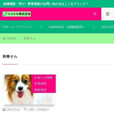
結婚相談・学び・教育相談のお問い合わせはここをクリック！
TOP ～トップページ～
MARRIAGE ～結婚相談所～
EDUCA
和希そら
HOME
和希そら
お知らせ情報
世界情勢
相続相談
2023.03.21
UBS
,
UNIQLO