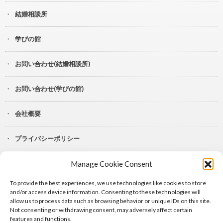
結婚相談所
学びの館
お問い合わせ(結婚相談所)
お問い合わせ(学びの館)
会社概要
プライバシーポリシー
Manage Cookie Consent
YouTube
To provide the best experiences, we use technologies like cookies to store
Lit.Link
and/or access device information. Consenting to these technologies will
allow us to process data such as browsing behavior or unique IDs on this site.
Not consenting or withdrawing consent, may adversely affect certain
features and functions.