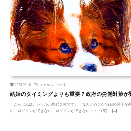
2023.06.16
シャルル
,
ペット
結婚のタイミングよりも重要？政府の労働対策が
こんばんは、シャルル株式会社です。 なんかWordPressの調子
い、ログインができない、ログインができない・・・(笑)。 […]