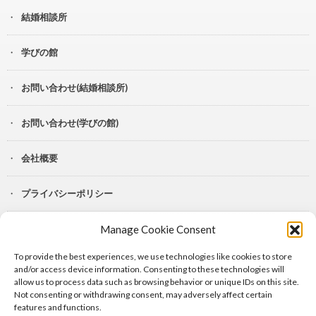
結婚相談所
学びの館
お問い合わせ(結婚相談所)
お問い合わせ(学びの館)
会社概要
プライバシーポリシー
Manage Cookie Consent
YouTube
To provide the best experiences, we use technologies like cookies to store
Lit.Link
and/or access device information. Consenting to these technologies will
allow us to process data such as browsing behavior or unique IDs on this site.
Not consenting or withdrawing consent, may adversely affect certain
features and functions.