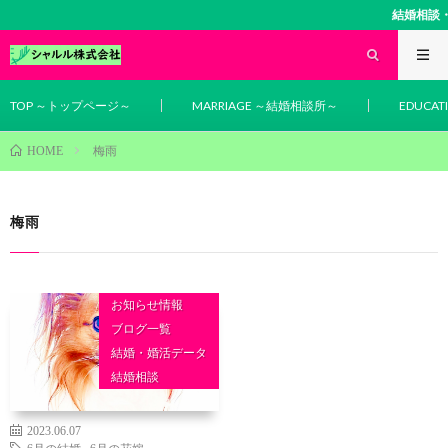
結婚相談・
TOP ～トップページ～
MARRIAGE ～結婚相談所～
EDUCA
梅雨
HOME
梅雨
お知らせ情報
ブログ一覧
結婚・婚活データ
結婚相談
2023.06.07
6月の結婚
,
6月の花嫁