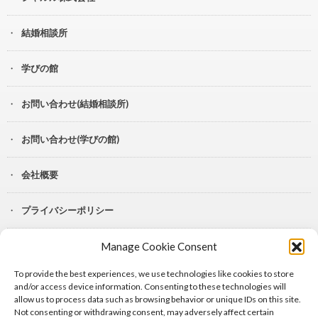
結婚相談所
学びの館
お問い合わせ(結婚相談所)
お問い合わせ(学びの館)
会社概要
プライバシーポリシー
Manage Cookie Consent
YouTube
To provide the best experiences, we use technologies like cookies to store
Lit.Link
and/or access device information. Consenting to these technologies will
allow us to process data such as browsing behavior or unique IDs on this site.
Not consenting or withdrawing consent, may adversely affect certain