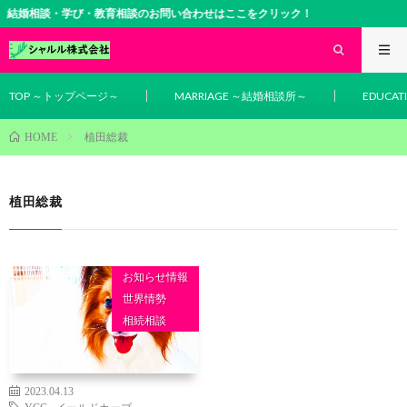
結婚相談・学び・教育相談のお問い合わせはここをクリック！
TOP ～トップページ～
MARRIAGE ～結婚相談所～
EDUCA
植田総裁
HOME
植田総裁
お知らせ情報
世界情勢
相続相談
2023.04.13
YCC
,
イールドカーブ