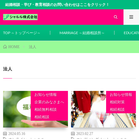
結婚相談・学び・教育相談のお問い合わせはここをクリック！
TOP ～トップページ～
MARRIAGE ～結婚相談所～
EDUCA
法人
HOME
法人
お知らせ情報
お知らせ情報
企業のみなさまへ
相続対策
相続無料相談
相続相談
相続相談
2024.05.16
2023.02.27
オンライン
,
シャルル
エンディングノート
,
シャルル