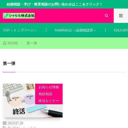
結婚相談・学び・教育相談のお問い合わせはここをクリック！
TOP ～トップページ～
MARRIAGE ～結婚相談所～
EDUCA
第一弾
HOME
第一弾
お知らせ情報
相続相談
終活セミナー
2023.07.26
YouTube
,
シャルル