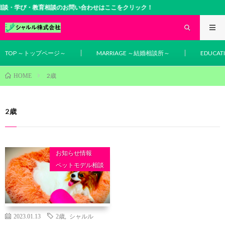
談・学び・教育相談のお問い合わせはここをクリック！
TOP ～トップページ～
MARRIAGE ～結婚相談所～
EDUCA
2歳
HOME
2歳
お知らせ情報
ペットモデル相談
2023.01.13
2歳
,
シャルル