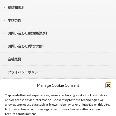
結婚相談所
学びの館
お問い合わせ(結婚相談所)
お問い合わせ(学びの館)
会社概要
プライバシーポリシー
Manage Cookie Consent
YouTube
To provide the best experiences, we use technologies like cookies to store
Lit.Link
and/or access device information. Consenting to these technologies will
allow us to process data such as browsing behavior or unique IDs on this site.
Not consenting or withdrawing consent, may adversely affect certain
features and functions.