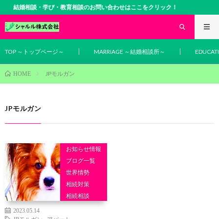
結婚相談・学び・教育相談のお問い合わせはここをクリック！
TOP ～トップページ～
MARRIAGE ～結婚相談所～
EDUCA
JPモルガン
HOME
JPモルガン
お知らせ情報
ブログ一覧
世界情勢
相続対策
相続相談
2023.05.14
JPモルガン
,
アパート