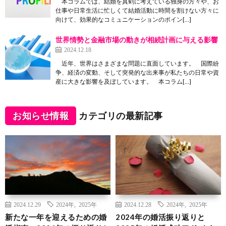
本コラムでは、結婚を真剣に考えている独身の方々や、お
仕事や日常生活に忙しくて結婚活動に時間を割けない方々に
向けて、効果的なコミュニケーションのポイン[…]
世界情勢と金融市場の動きが相続計画に与える影響
2024.12.18
近年、世界はさまざまな問題に直面しています。 国際紛
争、経済の変動、そして突発的な出来事が私たちの日常や資
産に大きな影響を及ぼしています。 本コラム[…]
お知らせ情報
カテゴリの最新記事
2024.12.29
2024年
,
2025年
2024.12.28
2024年
,
2025年
新たな一年を迎えるための婚
2024年の婚活振り返りと