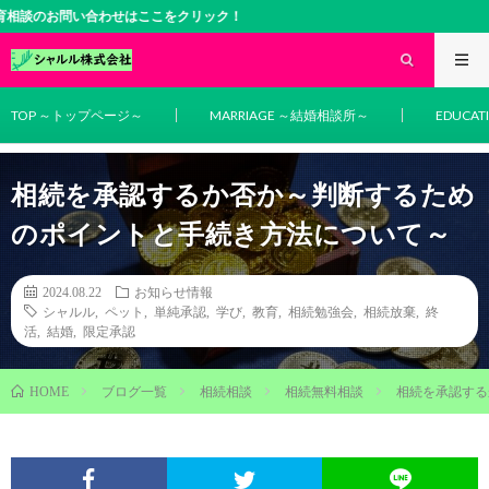
い合わせはここをクリック！
TOP ～トップページ～
MARRIAGE ～結婚相談所～
EDUCA
相続を承認するか否か～判断するため
のポイントと手続き方法について～
2024.08.22
お知らせ情報
シャルル
,
ペット
,
単純承認
,
学び
,
教育
,
相続勉強会
,
相続放棄
,
終
活
,
結婚
,
限定承認
ブログ一覧
相続相談
相続無料相談
相続を承認する
HOME