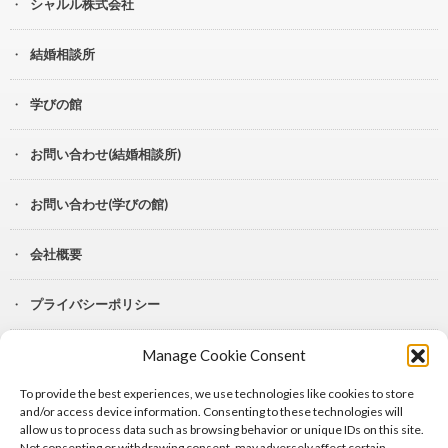
シャルル株式会社
結婚相談所
学びの館
お問い合わせ(結婚相談所)
お問い合わせ(学びの館)
会社概要
プライバシーポリシー
Manage Cookie Consent
YouTube
To provide the best experiences, we use technologies like cookies to store
Lit.Link
and/or access device information. Consenting to these technologies will
allow us to process data such as browsing behavior or unique IDs on this site.
Not consenting or withdrawing consent, may adversely affect certain