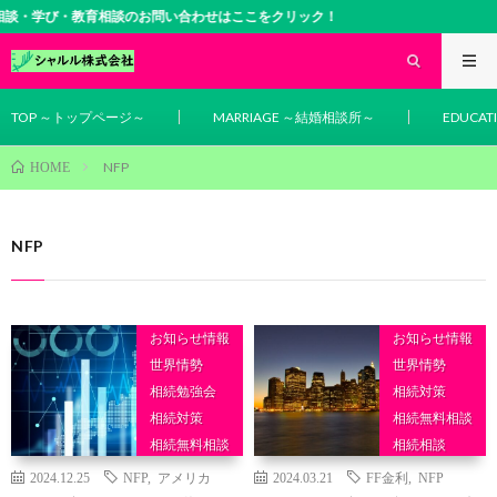
談・学び・教育相談のお問い合わせはここをクリック！
TOP ～トップページ～
MARRIAGE ～結婚相談所～
EDUCA
NFP
HOME
NFP
お知らせ情報
お知らせ情報
世界情勢
世界情勢
相続勉強会
相続対策
相続対策
相続無料相談
相続無料相談
相続相談
相続相談
2024.12.25
NFP
,
アメリカ
2024.03.21
FF金利
,
NFP