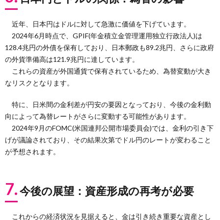
近年、日本円はドルに対して急激に価値を下げています。
2024年6月時点で、GPIF(年金積立金管理運用独立行政法人)は
128.4兆円の外債を保有しており、日本郵政も89.2兆円、さらに政府
の外貨準備高は121.9兆円に達しています。
これらの資産が外国通貨で保有されているため、為替変動が大き
なリスクとなります。
特に、日米間の金利差が円安の要因となっており、今後の金利動
向によって為替レートがさらに変動する可能性があります。
2024年9月のFOMC(米国連邦公開市場委員会)では、金利の引き下
げが議論されており、その結果次第でドル円のレートが変わること
が予想されます。
7.
今後の展望：資産形成の再考が必要
これからの経済状況を見据えると、金は引き続き重要な資産とし