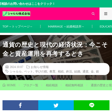
い合わせはここをクリック！
TOP ～トップページ～
MARRIAGE ～結婚相談所～
EDUCA
通貨の歴史と現代の経済状況：今こそ
金と資産運用を再考するとき
2024.10.07
お知らせ情報
シャルル
,
ペット
,
学びの館
,
教育
,
相続
,
終活
,
結婚
,
通貨
,
金
,
銀
ブログ一覧
相続相談
相続無料相談
通貨の歴史と現
HOME