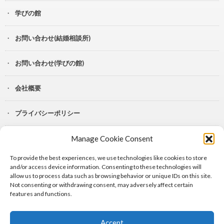
学びの館
お問い合わせ(結婚相談所)
お問い合わせ(学びの館)
会社概要
プライバシーポリシー
Manage Cookie Consent
YouTube
To provide the best experiences, we use technologies like cookies to store
Lit.Link
and/or access device information. Consenting to these technologies will
allow us to process data such as browsing behavior or unique IDs on this site.
Not consenting or withdrawing consent, may adversely affect certain
features and functions.
Accept