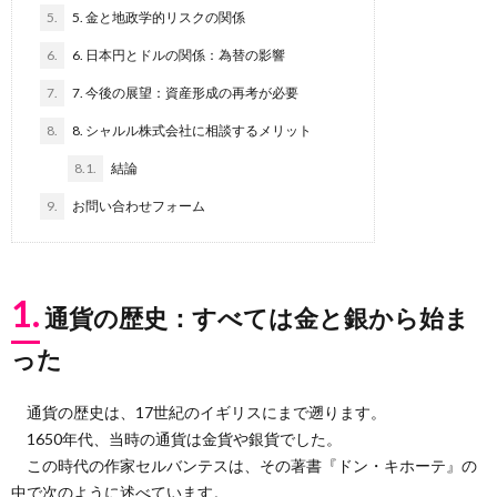
5.
5. 金と地政学的リスクの関係
6.
6. 日本円とドルの関係：為替の影響
7.
7. 今後の展望：資産形成の再考が必要
8.
8. シャルル株式会社に相談するメリット
8.1.
結論
9.
お問い合わせフォーム
1.
通貨の歴史：すべては金と銀から始ま
った
通貨の歴史は、17世紀のイギリスにまで遡ります。
1650年代、当時の通貨は金貨や銀貨でした。
この時代の作家セルバンテスは、その著書『ドン・キホーテ』の
中で次のように述べています。