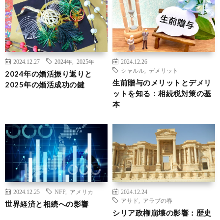
2024.12.27
2024年
,
2025年
2024.12.26
シャルル
,
デメリット
2024年の婚活振り返りと
生前贈与のメリットとデメリ
2025年の婚活成功の鍵
ットを知る：相続税対策の基
本
2024.12.25
NFP
,
アメリカ
2024.12.24
アサド
,
アラブの春
世界経済と相続への影響
シリア政権崩壊の影響：歴史