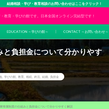
結婚相談・学び・教育相談のお問い合わせはここをクリック！
所・教育・学びの館です。日本全国オンライン完結型です！
EDUCATION ～学びの館～
CONTACT ～お問い合わせ～
みと負担金について分かりやす
地
,
学びの館
,
教育
,
相続
,
終活
,
結婚
,
負担金
庫帰属制度の仕組みと負担金について分かりやすく解説