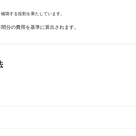
を補填する役割を果たしています。
年間分の費用を基準に算出されます。
法
。