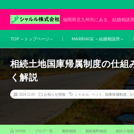
福岡県北九州市にある、結婚相談
TOP ～トップページ～
MARRIAGE ～結婚相談所～
相続土地国庫帰属制度の仕組
く解説
2024.12.05
お知らせ情報
シャルル
,
ペット
,
国庫帰属制度
,
土
ブログ一覧
相続相談
相続無料相談
相続土地国
HOME