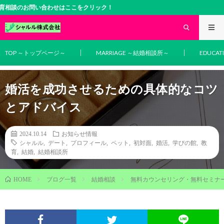
問い合わせはここをクリック！
TOP ～トップページ～
MARRIAGE ～結婚相談所～
EDUCA
婚活を成功させるための具体的なコツ
とアドバイス
2024.10.14
お知らせ情報
シャルル
,
デート
,
プロフィール
,
ペット
,
初対面
,
婚活
,
学びの館
,
教
育
,
結婚
,
結婚相談所
ブログ一覧
結婚相談
無料カウンセリング・無料セミナ
HOME