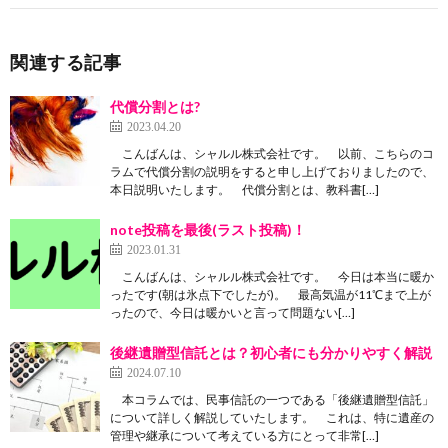
関連する記事
代償分割とは?
2023.04.20
こんばんは、シャルル株式会社です。 以前、こちらのコ
ラムで代償分割の説明をすると申し上げておりましたので、
本日説明いたします。 代償分割とは、教科書[…]
note投稿を最後(ラスト投稿)！
2023.01.31
こんばんは、シャルル株式会社です。 今日は本当に暖か
ったです(朝は氷点下でしたが)。 最高気温が11℃まで上が
ったので、今日は暖かいと言って問題ない[…]
後継遺贈型信託とは？初心者にも分かりやすく解説
2024.07.10
本コラムでは、民事信託の一つである「後継遺贈型信託」
について詳しく解説していたします。 これは、特に遺産の
管理や継承について考えている方にとって非常[…]