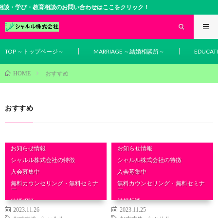
談・学び・教育相談のお問い合わせはここをクリック！
TOP ～トップページ～
MARRIAGE ～結婚相談所～
EDUCA
おすすめ
HOME
おすすめ
お知らせ情報
お知らせ情報
シャルル株式会社の特徴
シャルル株式会社の特徴
入会募集中
入会募集中
無料カウンセリング・無料セミナ
無料カウンセリング・無料セミナ
ー
ー
結婚相談
結婚相談
2023.11.26
2023.11.25
おすすめ
,
シャルル
おすすめ
,
シャルル