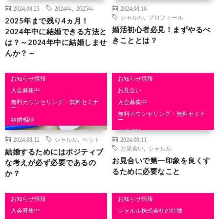
2024.08.23
2024年
,
2025年
2024.08.16
シャルル
,
プロフィール
2025年まで残り4ヵ月！
婚活初心者必見！まずやるべ
2024年中に結婚できる方法と
きこととは？
は？～2024年中に結婚しませ
んか？～
お知らせ情報
お知らせ情報
入会募集中
お見合い
無料カウンセリング・無料セミナ
入会募集中
ー
無料カウンセリング・無料セミナ
結婚相談
ー
結婚相談
2024.08.12
シャルル
,
ペット
2024.08.11
お見合い
,
シャルル
結婚するためにはポジティブ
お見合いで第一印象を良くす
な考えが必ず必要であるの
るために必要なこと
か？
お知らせ情報
お知らせ情報
入会募集中
シャルル株式会社の特徴