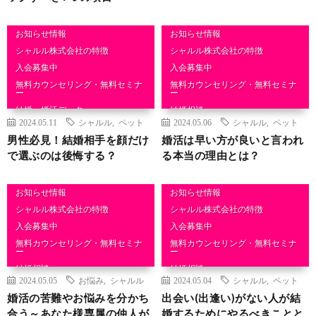
お知らせ情報
お知らせ情報
シャルル株式会社の特徴
シャルル株式会社の特徴
入会募集中
入会募集中
無料カウンセリング・無料セミナ
無料カウンセリング・無料セミナ
ー
ー
結婚・婚活データ
結婚相談
2024.05.11
シャルル
,
ペット
2024.05.06
シャルル
,
ペット
結婚相談
男性必見！結婚相手を顔だけ
婚活は早い方が良いと言われ
で選ぶのは後悔する？
る本当の理由とは？
お知らせ情報
お知らせ情報
シャルル株式会社の特徴
シャルル株式会社の特徴
入会募集中
入会募集中
無料カウンセリング・無料セミナ
無料カウンセリング・無料セミナ
ー
ー
結婚相談
結婚相談
2024.05.05
お悩み
,
シャルル
2024.05.04
シャルル
,
ペット
婚活の苦難やお悩みを分かち
出会い(出逢い)がない人が結
合う～あなた様専属の仲人が
婚するためにやるべきことと