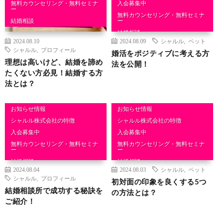
無料カウンセリング・無料セミナ
入会募集中
ー
無料カウンセリング・無料セミナ
結婚相談
ー
結婚相談
2024.08.10
2024.08.09
シャルル
,
ペット
シャルル
,
プロフィール
婚活をポジティブに考える方
理想は高いけど、結婚を諦め
法を公開！
たくない方必見！結婚する方
法とは？
お知らせ情報
お知らせ情報
シャルル株式会社の特徴
シャルル株式会社の特徴
入会募集中
入会募集中
無料カウンセリング・無料セミナ
無料カウンセリング・無料セミナ
ー
ー
結婚相談
結婚相談
2024.08.04
2024.08.03
シャルル
,
ペット
シャルル
,
プロフィール
初対面の印象を良くする5つ
結婚相談所で成功する秘訣を
の方法とは？
ご紹介！