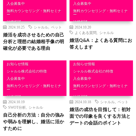
入会募集中
入会募集中
無料カウンセリング・無料セミナ
無料カウンセリング・無料セミナ
ー
ー
結婚相談
結婚相談
2024.10.25
シャルル
,
ペット
2024.10.20
よくある質問
,
シャルル
婚活を成功させるための自己
婚活Q&A：よくある質問にお
分析と理想の結婚相手像の明
答えします
確化が必要である理由
お知らせ情報
お知らせ情報
シャルル株式会社の特徴
シャルル株式会社の特徴
入会募集中
入会募集中
無料カウンセリング・無料セミナ
無料カウンセリング・無料セミナ
ー
ー
結婚相談
結婚相談
2024.10.19
2024.10.18
シャルル
,
ペット
SWOT分析
,
シャルル
婚活の成功を目指して：初対
自己分析の方法：自分の強み
面での印象を良くする方法と
や弱みを理解し、婚活に活か
デートの会話のポイント
すために