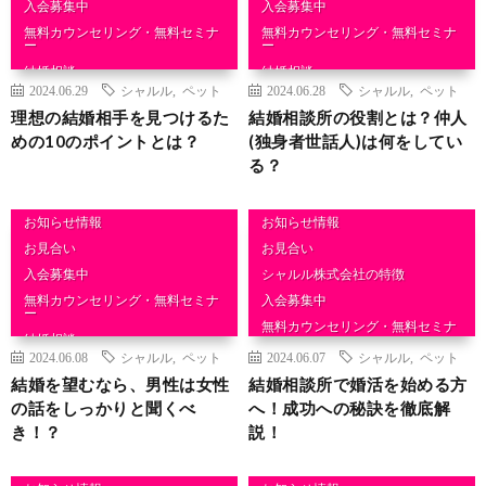
入会募集中
入会募集中
無料カウンセリング・無料セミナ
無料カウンセリング・無料セミナ
ー
ー
結婚相談
結婚相談
2024.06.29
シャルル
,
ペット
2024.06.28
シャルル
,
ペット
理想の結婚相手を見つけるた
結婚相談所の役割とは？仲人
めの10のポイントとは？
(独身者世話人)は何をしてい
る？
お知らせ情報
お知らせ情報
お見合い
お見合い
入会募集中
シャルル株式会社の特徴
無料カウンセリング・無料セミナ
入会募集中
ー
無料カウンセリング・無料セミナ
結婚相談
ー
2024.06.08
シャルル
,
ペット
2024.06.07
シャルル
,
ペット
結婚相談
結婚を望むなら、男性は女性
結婚相談所で婚活を始める方
の話をしっかりと聞くべ
へ！成功への秘訣を徹底解
き！？
説！