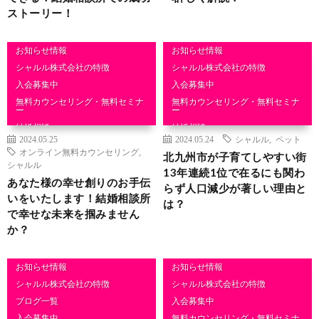
ストーリー！
お知らせ情報
お知らせ情報
シャルル株式会社の特徴
シャルル株式会社の特徴
入会募集中
入会募集中
無料カウンセリング・無料セミナ
無料カウンセリング・無料セミナ
ー
ー
結婚相談
結婚相談
2024.05.25
2024.05.24
シャルル
,
ペット
オンライン無料カウンセリング
,
北九州市が子育てしやすい街
シャルル
13年連続1位で在るにも関わ
あなた様の幸せ創りのお手伝
らず人口減少が著しい理由と
いをいたします！結婚相談所
は？
で幸せな未来を掴みません
か？
お知らせ情報
お知らせ情報
シャルル株式会社の特徴
シャルル株式会社の特徴
ブログ一覧
入会募集中
入会募集中
無料カウンセリング・無料セミナ