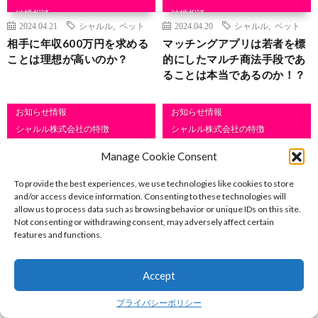
結婚相談
結婚相談
2024.04.21
シャルル
,
ペット
2024.04.20
シャルル
,
ペット
相手に年収600万円を求める
マッチングアプリは若者を標
ことは理想が高いのか？
的にしたマルチ商法手段であ
ることは本当であるのか！？
お知らせ情報
お知らせ情報
シャルル株式会社の特徴
シャルル株式会社の特徴
入会募集中
入会募集中
Manage Cookie Consent
無料カウンセリング・無料セミナ
無料カウンセリング・無料セミナ
ー
ー
To provide the best experiences, we use technologies like cookies to store
結婚相談
結婚相談
and/or access device information. Consenting to these technologies will
2024.04.19
2024.04.14
allow us to process data such as browsing behavior or unique IDs on this site.
GW
,
ゴールデンウィーク
40代男性
,
コミュニケーション
Not consenting or withdrawing consent, may adversely affect certain
ゴールデンウィークに婚活を
40代男性のための結婚相談所
features and functions.
始めた方が良い理由を徹底解
活用ガイド：成功の秘訣とポ
説！
イント
Accept
お知らせ情報
お知らせ情報
プライバシーポリシー
シャルル株式会社の特徴
シャルル株式会社の特徴