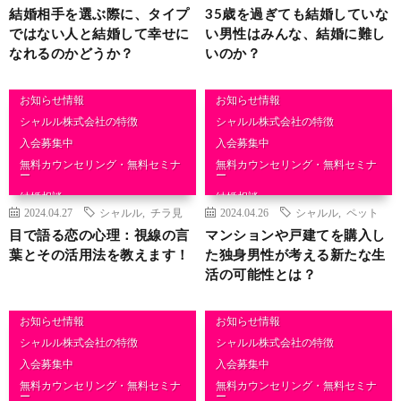
結婚相手を選ぶ際に、タイプ
35歳を過ぎても結婚していな
ではない人と結婚して幸せに
い男性はみんな、結婚に難し
なれるのかどうか？
いのか？
お知らせ情報
お知らせ情報
シャルル株式会社の特徴
シャルル株式会社の特徴
入会募集中
入会募集中
無料カウンセリング・無料セミナ
無料カウンセリング・無料セミナ
ー
ー
結婚相談
結婚相談
2024.04.27
シャルル
,
チラ見
2024.04.26
シャルル
,
ペット
目で語る恋の心理：視線の言
マンションや戸建てを購入し
葉とその活用法を教えます！
た独身男性が考える新たな生
活の可能性とは？
お知らせ情報
お知らせ情報
シャルル株式会社の特徴
シャルル株式会社の特徴
入会募集中
入会募集中
無料カウンセリング・無料セミナ
無料カウンセリング・無料セミナ
ー
ー