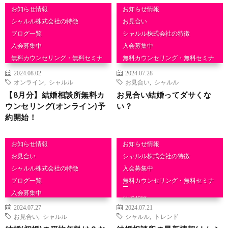
お知らせ情報
お知らせ情報
シャルル株式会社の特徴
お見合い
ブログ一覧
シャルル株式会社の特徴
入会募集中
入会募集中
無料カウンセリング・無料セミナ
無料カウンセリング・無料セミナ
ー
ー
2024.08.02
2024.07.28
結婚相談
結婚相談
オンライン
,
シャルル
お見合い
,
シャルル
【8月分】結婚相談所無料カ
お見合い結婚ってダサくな
ウンセリング(オンライン)予
い？
約開始！
お知らせ情報
お知らせ情報
お見合い
シャルル株式会社の特徴
シャルル株式会社の特徴
入会募集中
ブログ一覧
無料カウンセリング・無料セミナ
ー
入会募集中
結婚相談
無料カウンセリング・無料セミナ
2024.07.27
2024.07.21
ー
お見合い
,
シャルル
シャルル
,
トレンド
結婚相談