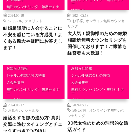
ー
無料カウンセリング・無料セミナ
ー
結婚相談
2024.05.19
2024.05.18
結婚相談
シャルル
,
デメリット
お子様
,
オンライン無料カウンセ
リング
結婚相談所に入会することに
大人気！親御様のための結婚
不安を感じている方必見！よ
相談所無料カウンセリングを
くある懸念や疑問にお答えし
開催しております！ご家族も
ます！
経営者も大歓迎！
お知らせ情報
お知らせ情報
シャルル株式会社の特徴
シャルル株式会社の特徴
入会募集中
入会募集中
無料カウンセリング・無料セミナ
無料カウンセリング・無料セミナ
ー
ー
結婚相談
結婚相談
2024.05.17
2024.05.12
お見合い
,
シャルル
30代女性
,
オンラインで無料カウ
ンセリング
婚活をする際の進め方: 真剣
30代女性のための理想的な婚
交際に進むタイミングとチェ
活ガイド
ックすべき7つの項目