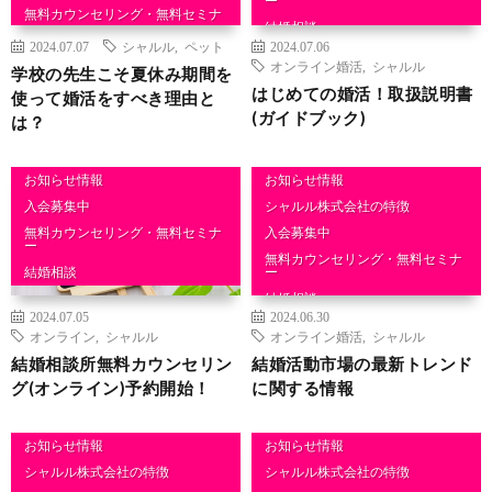
ー
無料カウンセリング・無料セミナ
ー
結婚相談
2024.07.07
シャルル
,
ペット
2024.07.06
結婚相談
オンライン婚活
,
シャルル
学校の先生こそ夏休み期間を
はじめての婚活！取扱説明書
使って婚活をすべき理由と
(ガイドブック)
は？
お知らせ情報
お知らせ情報
入会募集中
シャルル株式会社の特徴
無料カウンセリング・無料セミナ
入会募集中
ー
無料カウンセリング・無料セミナ
結婚相談
ー
結婚相談
2024.07.05
2024.06.30
オンライン
,
シャルル
オンライン婚活
,
シャルル
結婚相談所無料カウンセリン
結婚活動市場の最新トレンド
グ(オンライン)予約開始！
に関する情報
お知らせ情報
お知らせ情報
シャルル株式会社の特徴
シャルル株式会社の特徴