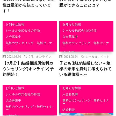
性は最初から決まっていま
親ができることとは？
す！
お知らせ情報
お知らせ情報
シャルル株式会社の特徴
シャルル株式会社の特徴
入会募集中
入会募集中
無料カウンセリング・無料セミナ
無料カウンセリング・無料セミナ
ー
ー
結婚相談
結婚相談
2024.08.30
9月
,
オンライン
2024.08.24
シャルル
,
ペット
【9月分】結婚相談所無料カ
子ども(娘)が結婚しない～娘
ウンセリング(オンライン)予
様の未来を真剣に考えられて
約開始！
いる親御様へ～
お知らせ情報
お知らせ情報
シャルル株式会社の特徴
入会募集中
入会募集中
無料カウンセリング・無料セミナ
ー
無料カウンセリング・無料セミナ
ー
結婚相談
結婚相談