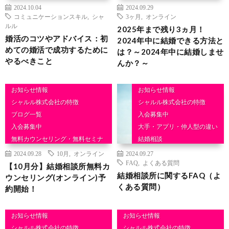
2024.10.04
2024.09.29
結婚相談
コミュニケーションスキル
,
シャ
3ヶ月
,
オンライン
ルル
2025年まで残り3ヵ月！
婚活のコツやアドバイス：初
2024年中に結婚できる方法と
めての婚活で成功するために
は？～2024年中に結婚しませ
やるべきこと
んか？～
お知らせ情報
お知らせ情報
シャルル株式会社の特徴
シャルル株式会社の特徴
ブログ一覧
入会募集中
入会募集中
大手・アプリ・仲人型の違い
無料カウンセリング・無料セミナ
結婚相談
ー
2024.09.28
10月
,
オンライン
2024.09.27
結婚相談
FAQ
,
よくある質問
【10月分】結婚相談所無料カ
結婚相談所に関するFAQ（よ
ウンセリング(オンライン)予
くある質問）
約開始！
お知らせ情報
お知らせ情報
シャルル株式会社の特徴
シャルル株式会社の特徴