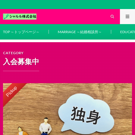
結婚相談・学び・教育相
TOP ～トップページ～
MARRIAGE ～結婚相談所～
EDUCA
CATEGORY
入会募集中
Pickup