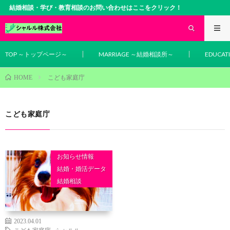
結婚相談・学び・教育相談のお問い合わせはここをクリック！
TOP ～トップページ～
MARRIAGE ～結婚相談所～
EDUCA
こども家庭庁
HOME
こども家庭庁
お知らせ情報
結婚・婚活データ
結婚相談
2023.04.01
こども家庭庁
,
シャルル