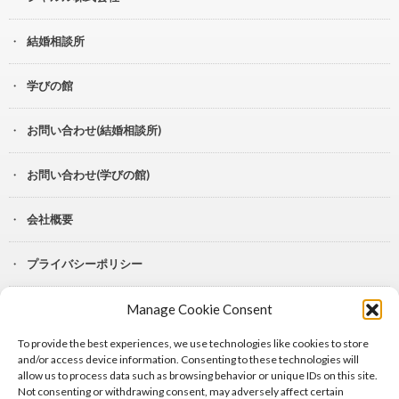
結婚相談所
学びの館
お問い合わせ(結婚相談所)
お問い合わせ(学びの館)
会社概要
プライバシーポリシー
Manage Cookie Consent
YouTube
To provide the best experiences, we use technologies like cookies to store
Lit.Link
and/or access device information. Consenting to these technologies will
allow us to process data such as browsing behavior or unique IDs on this site.
Not consenting or withdrawing consent, may adversely affect certain