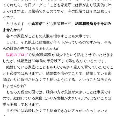
てくれたら、毎日ブログに「こども家庭庁には夢があり現実的に叶
えられますよ」と投稿できるのですが、今の段階ではそれは難しそ
うです。
とりあえず、
小倉将信
こども政策担当相、
結婚相談所を手を組み
ませんか
ね?
各々の家庭がこどもの人数を増やすことも大事です。
しかし、それ以上に結婚数が年々下がっているのですから、そち
らの対策が先ではありませんかね?
以前のブログ
で結婚(婚姻)数が減少中という話をさせていただきま
したが、結婚数は50年前の半分以下まで落ち込んでいるのです。
結婚している家庭にこどもを1人でも多く産んで育てていただくこ
とも必要ではありますが、結婚数を増やすことで、結婚している家
庭ばかりに負担させなくても良いようにする、ということは考えら
れませんかね?
もちろん税金の面では、独身の方が負担が大きいことは事実です
ので、結婚している家庭ばかりが負担が大きいわけではないことは
重々承知しております。
世の中には結婚したくても結婚できない方々がいらっしゃいま