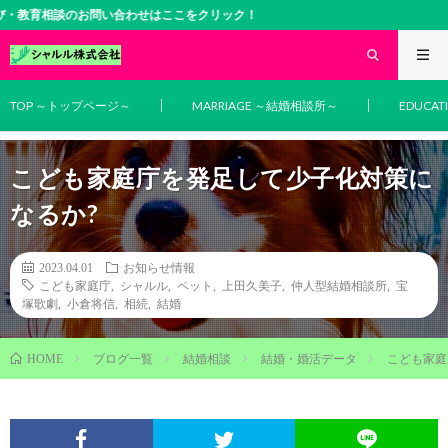
のお問い合わせはここをクリック！
TOP ～トップページ～
MARRIAGE ～結婚相談所～
EDUCA
こども家庭庁を発足して少子化対策に
なるか?
2023.04.01
お知らせ情報
こども家庭庁
,
シャルル
,
ペット
,
上田久美子
,
仲人型結婚相談所
,
宝
塚歌劇
,
小倉将信
,
相続
,
結婚
ブログ一覧
結婚相談
結婚・婚活データ
こども家庭
HOME