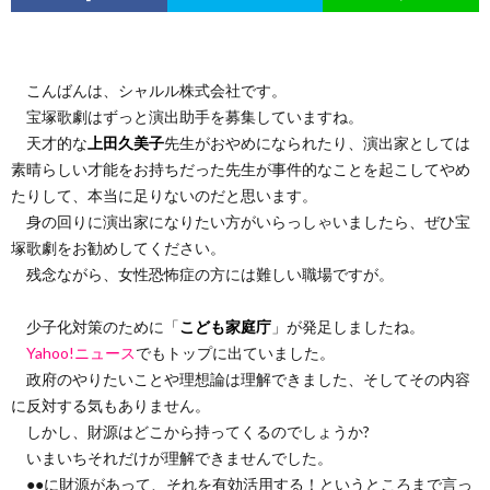
こんばんは、シャルル株式会社です。
宝塚歌劇はずっと演出助手を募集していますね。
天才的な
上田久美子
先生がおやめになられたり、演出家としては
素晴らしい才能をお持ちだった先生が事件的なことを起こしてやめ
たりして、本当に足りないのだと思います。
身の回りに演出家になりたい方がいらっしゃいましたら、ぜひ宝
塚歌劇をお勧めしてください。
残念ながら、女性恐怖症の方には難しい職場ですが。
少子化対策のために「
こども家庭庁
」が発足しましたね。
Yahoo!ニュース
でもトップに出ていました。
政府のやりたいことや理想論は理解できました、そしてその内容
に反対する気もありません。
しかし、財源はどこから持ってくるのでしょうか?
いまいちそれだけが理解できませんでした。
●●に財源があって、それを有効活用する！というところまで言っ