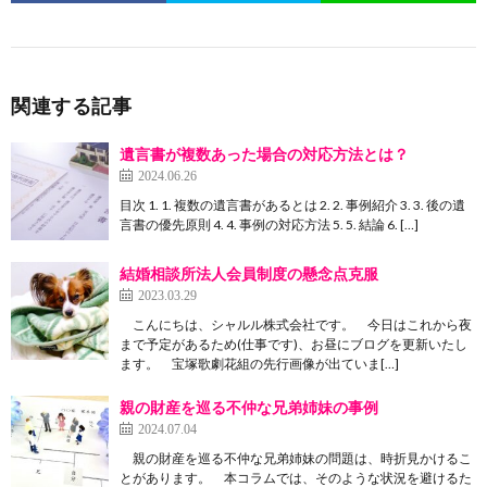
関連する記事
遺言書が複数あった場合の対応方法とは？
2024.06.26
目次 1. 1. 複数の遺言書があるとは 2. 2. 事例紹介 3. 3. 後の遺
言書の優先原則 4. 4. 事例の対応方法 5. 5. 結論 6. […]
結婚相談所法人会員制度の懸念点克服
2023.03.29
こんにちは、シャルル株式会社です。 今日はこれから夜
まで予定があるため(仕事です)、お昼にブログを更新いたし
ます。 宝塚歌劇花組の先行画像が出ていま[…]
親の財産を巡る不仲な兄弟姉妹の事例
2024.07.04
親の財産を巡る不仲な兄弟姉妹の問題は、時折見かけるこ
とがあります。 本コラムでは、そのような状況を避けるた