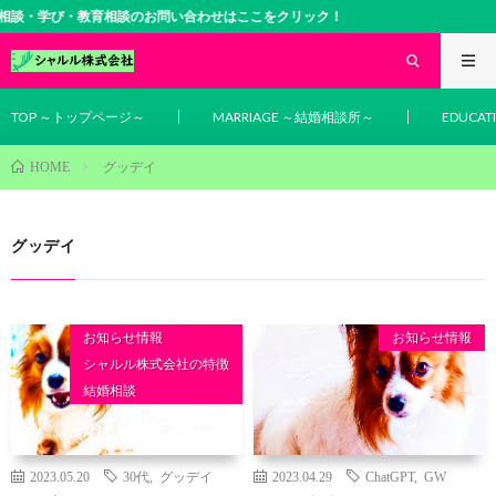
談・学び・教育相談のお問い合わせはここをクリック！
TOP ～トップページ～
MARRIAGE ～結婚相談所～
EDUCA
グッデイ
HOME
グッデイ
お知らせ情報
お知らせ情報
シャルル株式会社の特徴
結婚相談
2023.05.20
30代
,
グッデイ
2023.04.29
ChatGPT
,
GW