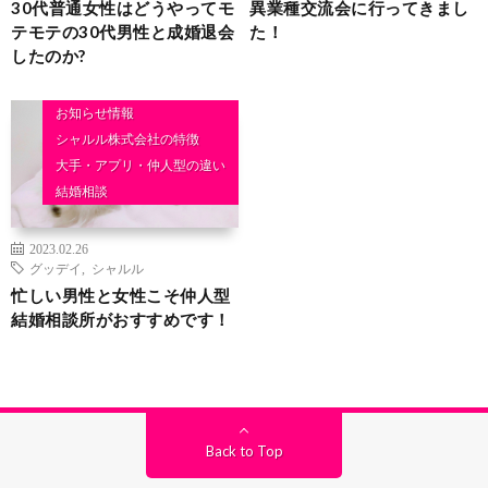
30代普通女性はどうやってモ
異業種交流会に行ってきまし
テモテの30代男性と成婚退会
た！
したのか?
お知らせ情報
シャルル株式会社の特徴
大手・アプリ・仲人型の違い
結婚相談
2023.02.26
グッデイ
,
シャルル
忙しい男性と女性こそ仲人型
結婚相談所がおすすめです！
Back to Top