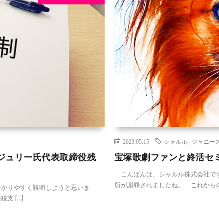
2023.05.15
シャルル
,
ジャニー
ジュリー氏代表取締役残
宝塚歌劇ファンと終活セ
こんばんは、シャルル株式会社です
所が謝罪されましたね。 これからの
かりやすく説明しようと思いま
 […]