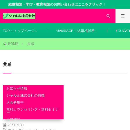
結婚相談・学び・教育相談のお問い合わせはここをクリック！
TOP ～トップページ～
MARRIAGE ～結婚相談所～
EDUCA
共感
HOME
共感
お知らせ情報
シャルル株式会社の特徴
入会募集中
無料カウンセリング・無料セミナ
ー
結婚相談
2023.09.30
コミュニケーション
,
シャルル