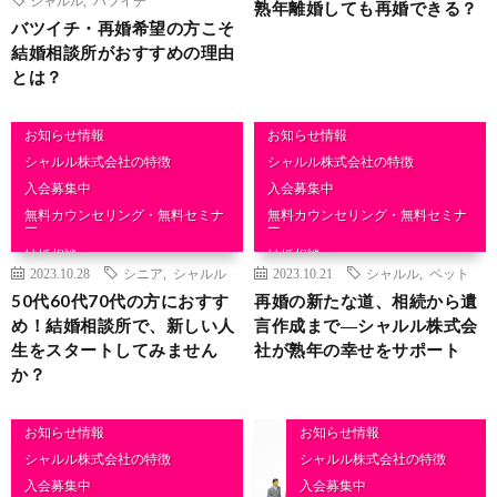
熟年離婚しても再婚できる？
バツイチ・再婚希望の方こそ
結婚相談所がおすすめの理由
とは？
お知らせ情報
お知らせ情報
シャルル株式会社の特徴
シャルル株式会社の特徴
入会募集中
入会募集中
無料カウンセリング・無料セミナ
無料カウンセリング・無料セミナ
ー
ー
結婚相談
結婚相談
2023.10.28
シニア
,
シャルル
2023.10.21
シャルル
,
ペット
50代60代70代の方におすす
再婚の新たな道、相続から遺
め！結婚相談所で、新しい人
言作成まで―シャルル株式会
生をスタートしてみません
社が熟年の幸せをサポート
か？
お知らせ情報
お知らせ情報
シャルル株式会社の特徴
シャルル株式会社の特徴
入会募集中
入会募集中