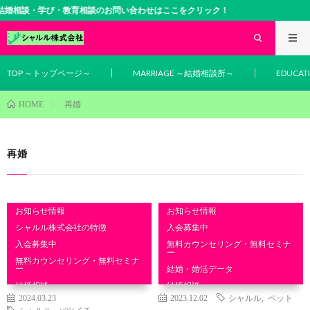
学び・教育相談のお問い合わせはここをクリック！
TOP ～トップページ～
MARRIAGE ～結婚相談所～
EDUCA
再婚
HOME
再婚
お知らせ情報
お知らせ情報
シャルル株式会社の特徴
入会募集中
入会募集中
無料カウンセリング・無料セミナ
ー
無料カウンセリング・無料セミナ
ー
結婚・婚活データ
結婚相談
結婚相談
2024.03.23
2023.12.02
シャルル
,
ペット
シャルル
,
バツイチ