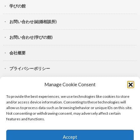
学びの館
お問い合わせ(結婚相談所)
お問い合わせ(学びの館)
会社概要
プライバシーポリシー
Manage Cookie Consent
YouTube
To provide the best experiences, we use technologies like cookies to store
Lit.Link
and/or access device information. Consenting to these technologies will
allow us to process data such as browsing behavior or unique IDs on this site.
Not consenting or withdrawing consent, may adversely affect certain
features and functions.
Accept