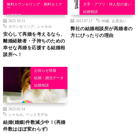
無料カウンセリング・無料セミナ
大手・アプリ・仲人型の違い
ー
結婚相談
結婚相談
2023.10.13
2023.07.17
60歳
,
お見合い
カウンセリング
,
シャルル
弊社の結婚相談所が再婚者の
安心して再婚を考えるなら、
方にぴったりの理由
離婚経験者・子持ちのための
幸せな再婚を応援する結婚相
談所へ！
お知らせ情報
結婚・婚活データ
結婚相談
2023.02.14
シャルル
,
ペットモデル
結婚(婚姻)件数減少中！(再婚
件数はほぼ変わらず)