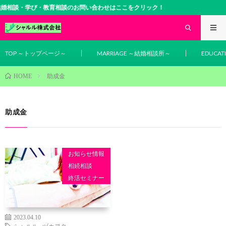
婚相談・学び・教育相談のお問い合わせはここをクリック！
TOP ～トップページ～
MARRIAGE ～結婚相談所～
EDUCA
助成金
HOME
助成金
お知らせ情報
相続相談
終活セミナー
2023.04.10
シャルル
,
ヅカヲタ