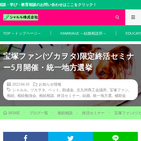
・教育相談のお問い合わせはここをクリック！
TOP ～トップページ～
MARRIAGE ～結婚相談所～
EDUCA
宝塚ファン(ヅカヲタ)限定終活セミナ
ー5月開催・統一地方選挙
2023.04.10
お知らせ情報
シャルル
,
ヅカヲタ
,
ペット
,
助成金
,
北九州商工会議所
,
宝塚ファン
,
相続
,
相続勉強会
,
相続相談
,
終活セミナー
,
結婚
,
統一地方選
,
補助金
ブログ一覧
相続相談
終活セミナー
宝塚ファン(ヅ
HOME