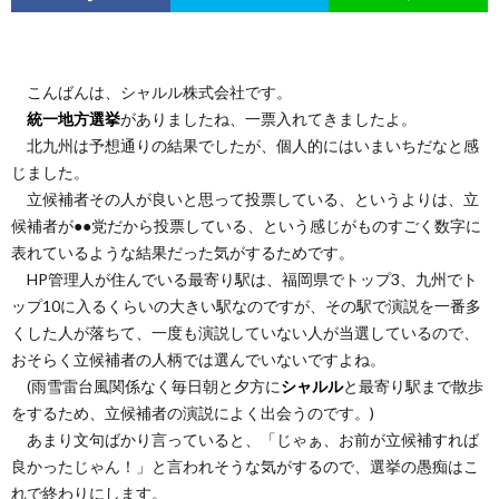
こんばんは、シャルル株式会社です。
統一地方選挙
がありましたね、一票入れてきましたよ。
北九州は予想通りの結果でしたが、個人的にはいまいちだなと感
じました。
立候補者その人が良いと思って投票している、というよりは、立
候補者が●●党だから投票している、という感じがものすごく数字に
表れているような結果だった気がするためです。
HP管理人が住んでいる最寄り駅は、福岡県でトップ3、九州でト
ップ10に入るくらいの大きい駅なのですが、その駅で演説を一番多
くした人が落ちて、一度も演説していない人が当選しているので、
おそらく立候補者の人柄では選んでいないですよね。
(雨雪雷台風関係なく毎日朝と夕方に
シャルル
と最寄り駅まで散歩
をするため、立候補者の演説によく出会うのです。)
あまり文句ばかり言っていると、「じゃぁ、お前が立候補すれば
良かったじゃん！」と言われそうな気がするので、選挙の愚痴はこ
れで終わりにします。