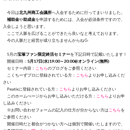
今日は
北九州商工会議所
へ入会するために行ってまいりました。
補助金
や
助成金
を申請するためには、入会が必須条件ですので、
入会しようと思います。
ここで人脈を広げることができたら良いなと考えております。
今の人脈だと経営が成り立ちませんからね💦
5月の
宝塚ファン限定終活セミナー
を下記日時で記載いたします！
開催日時：
5月17日(水)19:00～20:00@オンライン(無料)
セミナー内容：
こちら
のブログをご参照ください
こくちーずプロに登録されている方：
こちら
よりお申し込みくだ
さい
Peatixに登録されている方：
こちら
よりお申し込みください
このホームぺージからお申し込みいただける方：
こちら
よりお申
し込みください
※お問い合わせフォームの記入の仕方が分からない方は
こちら
を
ご参照ください
開催日時だと都合がつかない方へは個別で開催いたしますので、