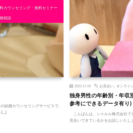
料カウンセリング・無料セミナー
婚相談
2023.11.18
お見合い
,
オンライ
独身男性の年齢別・年収
参考にできるデータ有り)
の結婚カウンセリングサービスで、
…]
こんばんは、シャルル株式会社です
見合いできているかをお話しいたします