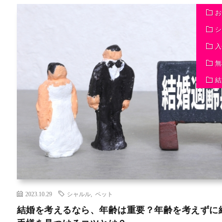
お
シ
入
無
結
2023.10.29
シャルル
,
ペット
結婚を考えるなら、年齢は重要？年齢を考えずに