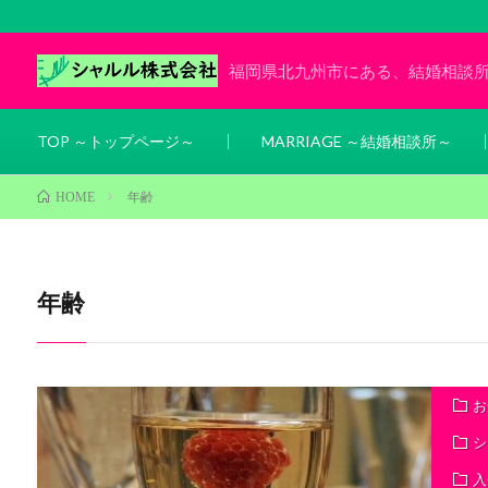
福岡県北九州市にある、結婚相談
TOP ～トップページ～
MARRIAGE ～結婚相談所～
年齢
HOME
年齢
お
シ
入