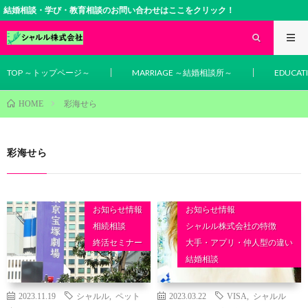
結婚相談・学び・教育相談のお問い合わせはここをクリック！
TOP ～トップページ～
MARRIAGE ～結婚相談所～
EDUCA
彩海せら
HOME
彩海せら
お知らせ情報
お知らせ情報
相続相談
シャルル株式会社の特徴
終活セミナー
大手・アプリ・仲人型の違い
結婚相談
2023.11.19
シャルル
,
ペット
2023.03.22
VISA
,
シャルル