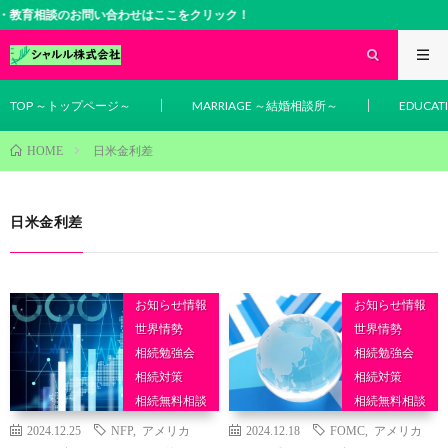
教育相談のお問い合わせはここをクリック！
TOP ～トップページ～
MARRIAGE ～結婚相談所～
EDUCA
日米金利差
HOME
日米金利差
お知らせ情報
お知らせ情報
世界情勢
世界情勢
相続勉強会
相続勉強会
相続対策
相続対策
相続無料相談
相続無料相談
相続相談
相続相談
2024.12.25
NFP
,
アメリカ
2024.12.18
FOMC
,
アメリカ