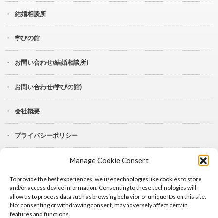
結婚相談所
学びの館
お問い合わせ(結婚相談所)
お問い合わせ(学びの館)
会社概要
プライバシーポリシー
Manage Cookie Consent
YouTube
To provide the best experiences, we use technologies like cookies to store
Lit.Link
and/or access device information. Consenting to these technologies will
allow us to process data such as browsing behavior or unique IDs on this site.
Not consenting or withdrawing consent, may adversely affect certain
features and functions.