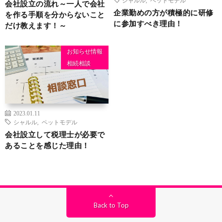
会社設立の流れ～一人で会社
企業勤めの方が積極的に研修
を作る手順を分からないこと
に参加すべき理由！
だけ教えます！～
お知らせ情報
相続相談
2023.01.11
シャルル
,
ペットモデル
会社設立して税理士が必要で
あることを感じた理由！
Back to Top