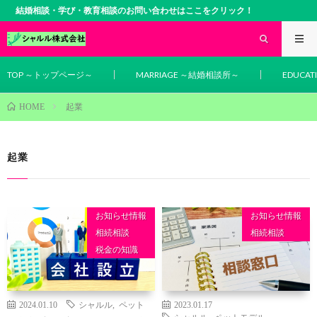
結婚相談・学び・教育相談のお問い合わせはここをクリック！
TOP ～トップページ～
MARRIAGE ～結婚相談所～
EDUCA
起業
HOME
起業
お知らせ情報
お知らせ情報
相続相談
相続相談
税金の知識
2024.01.10
シャルル
,
ペット
2023.01.17
シャルル
,
ペットモデル