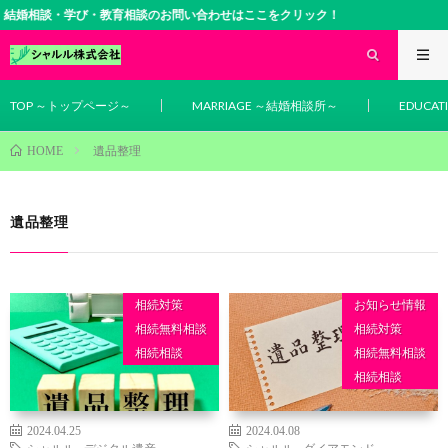
結婚相談・学び・教育相談のお問い合わせはここをクリック！
TOP ～トップページ～
MARRIAGE ～結婚相談所～
EDUCA
遺品整理
HOME
遺品整理
相続対策
お知らせ情報
相続無料相談
相続対策
相続相談
相続無料相談
相続相談
2024.04.25
2024.04.08
シャルル
,
デジタル遺産
シャルル
,
ダイアモンド