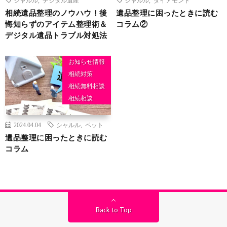
相続遺品整理のノウハウ！後
遺品整理に困ったときに読む
悔知らずのアイテム整理術＆
コラム②
デジタル遺品トラブル対処法
お知らせ情報
相続対策
相続無料相談
相続相談
2024.04.04
シャルル
,
ペット
遺品整理に困ったときに読む
コラム
Back to Top