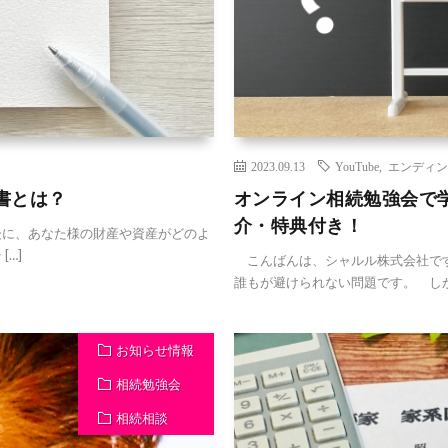
2023.09.13
YouTube
,
エンディン
書とは？
オンライン相続勉強会で
介・特典付き！
に、あなた様の財産や資産がどのよ
…]
こんばんは、シャルル株式会社です
誰もが避けられない問題です。 しか
お知らせ情報
相続勉強会
相続相談