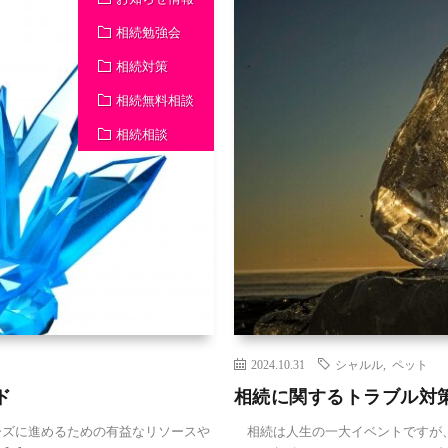
相続勉強会
相続対策
相続無料相談
相続相談
2024.10.31
シャルル
,
ペット
ド
相続に関するトラブル対策
ズに進めるための有益なリソースや
相続は人生の一大イベントですが、