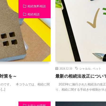
相続無料相談
相続相談
2024.12.10
シャルル
,
ペット
続対策を～
最新の相続法改正につい
のです。 本コラムでは、相続に関
2023年に施行された相続法の改
…]
り、相続に関する手続きや税制が大き
お知らせ情報