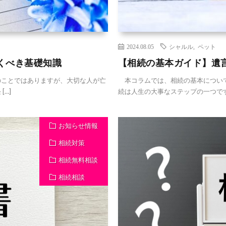
2024.08.05
シャルル
,
ペット
くべき基礎知識
【相続の基本ガイド】遺
ことではありますが、大切な人が亡
本コラムでは、相続の基本について
…]
続は人生の大事なステップの一つです
お知らせ情報
相続対策
相続無料相談
相続相談