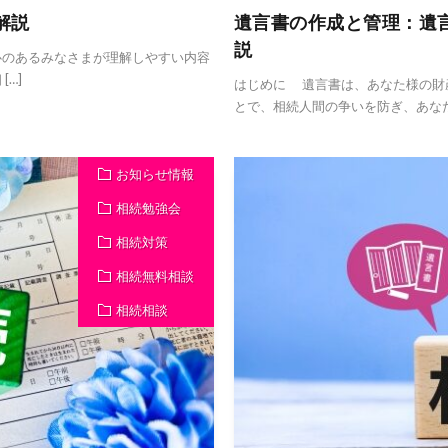
解説
遺言書の作成と管理：遺
説
のあるみなさまが理解しやすい内容
…]
はじめに 遺言書は、あなた様の財
とで、相続人間の争いを防ぎ、あなた
お知らせ情報
相続勉強会
相続対策
相続無料相談
相続相談