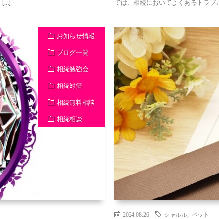
…]
では、相続においてよくあるトラブル
お知らせ情報
ブログ一覧
相続勉強会
相続対策
相続無料相談
相続相談
2024.08.26
シャルル
,
ペット