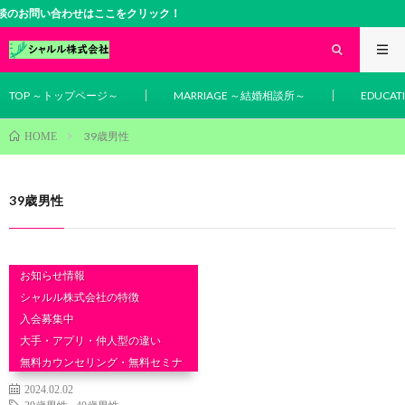
談のお問い合わせはここをクリック！
TOP ～トップページ～
MARRIAGE ～結婚相談所～
EDUCA
39歳男性
HOME
39歳男性
お知らせ情報
シャルル株式会社の特徴
入会募集中
大手・アプリ・仲人型の違い
無料カウンセリング・無料セミナ
ー
2024.02.02
結婚・婚活データ
39歳男性
,
40歳男性