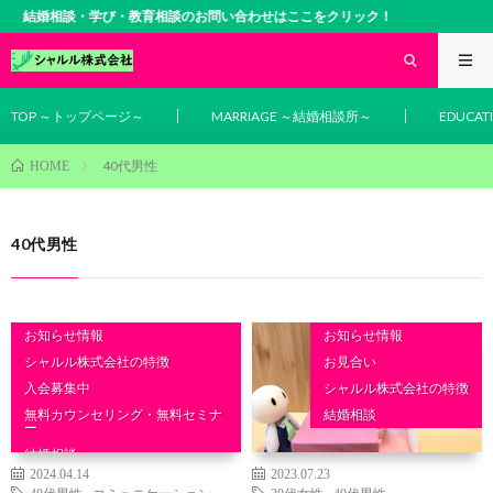
結婚相談・学び・教育相談のお問い合わせはここをクリック！
TOP ～トップページ～
MARRIAGE ～結婚相談所～
EDUCA
40代男性
HOME
40代男性
お知らせ情報
お知らせ情報
シャルル株式会社の特徴
お見合い
入会募集中
シャルル株式会社の特徴
無料カウンセリング・無料セミナ
結婚相談
ー
結婚相談
2024.04.14
2023.07.23
40代男性
,
コミュニケーション
30代女性
,
40代男性