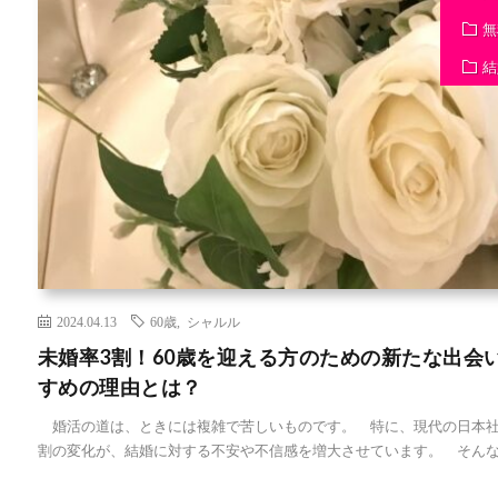
無
結
2024.04.13
60歳
,
シャルル
未婚率3割！60歳を迎える方のための新たな出会
すめの理由とは？
婚活の道は、ときには複雑で苦しいものです。 特に、現代の日本社
割の変化が、結婚に対する不安や不信感を増大させています。 そんな [