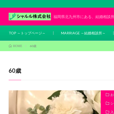
福岡県北九州市にある、結婚相談
TOP ～トップページ～
MARRIAGE ～結婚相談所～
60歳
HOME
60歳
お
シ
入