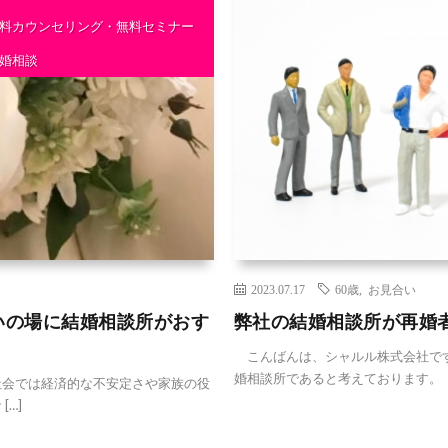
料カウンセリング・無料セミナー
婚相談
2023.07.17
60歳
,
お見合い
いの場に結婚相談所がおす
弊社の結婚相談所が再婚
こんばんは、シャルル株式会社です
婚相談所であると考えております。 
会では経済的な不安定さや家族の役
…]