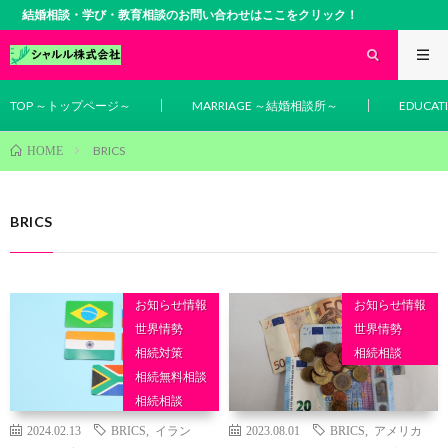
結婚相談・学び・教育相談のお問い合わせはここをクリック！
TOP ～トップページ～
MARRIAGE ～結婚相談所～
EDUCA
BRICS
HOME
BRICS
お知らせ情報
お知らせ情報
世界情勢
世界情勢
相続対策
相続相談
相続無料相談
相続相談
2024.02.13
BRICS
,
イラン
2023.08.01
BRICS
,
アメリカ