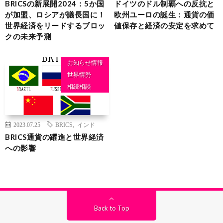
BRICSの新展開2024：5か国
ドイツのドル制覇への反抗と
が加盟、ロシアが議長国に！
欧州ユーロの誕生：通貨の価
世界経済をリードするブロッ
値保存と経済の安定を求めて
クの未来予測
お知らせ情報
世界情勢
相続相談
2023.07.25
BRICS
,
インド
BRICS通貨の躍進と世界経済
への影響
Back to Top