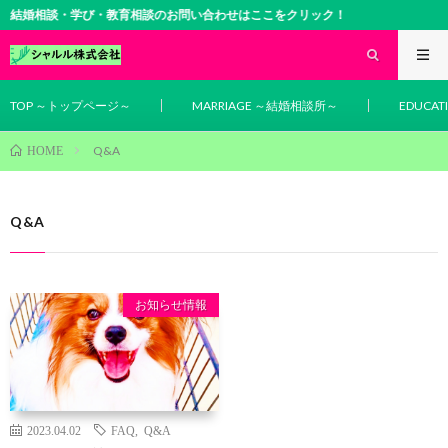
結婚相談・学び・教育相談のお問い合わせはここをクリック！
TOP ～トップページ～
MARRIAGE ～結婚相談所～
EDUCA
Q&A
HOME
Q&A
お知らせ情報
2023.04.02
FAQ
,
Q&A