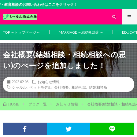
相談のお問い合わせはここをクリック！
TOP ～トップページ～
MARRIAGE ～結婚相談所～
EDUCA
会社概要(結婚相談・相続相談への思
い)のぺージを追加しました！
2023.02.06
お知らせ情報
シャルル
,
ペットモデル
,
会社概要
,
相続相談
,
結婚相談所
ブログ一覧
お知らせ情報
会社概要(結婚相談・相続相談
HOME