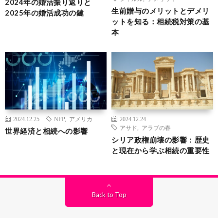
2024年の婚活振り返りと
生前贈与のメリットとデメリ
2025年の婚活成功の鍵
ットを知る：相続税対策の基
本
2024.12.25
NFP
,
アメリカ
2024.12.24
アサド
,
アラブの春
世界経済と相続への影響
シリア政権崩壊の影響：歴史
と現在から学ぶ相続の重要性
Back to Top