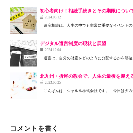
初心者向け！相続手続きとその期限につい
2024.06.12
遺産相続は、人生の中でも非常に重要なイベントの一
デジタル遺言制度の現状と展望
2024.12.04
遺言は、自分の財産をどのように分配するかを明確に
北九州・折尾の教会で、人生の最後を迎え
2023.06.25
こんばんは、シャルル株式会社です。 今日は夕方か
コメントを書く