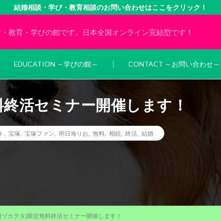
結婚相談・学び・教育相談のお問い合わせはここをクリック！
所・教育・学びの館です。日本全国オンライン完結型です！
EDUCATION ～学びの館～
CONTACT ～お問い合わせ～
料終活セミナー開催します！
ト
,
宝塚
,
宝塚ファン
,
明日海りお
,
無料
,
相続
,
終活
,
結婚
(ヅカヲタ)限定無料終活セミナー開催します！