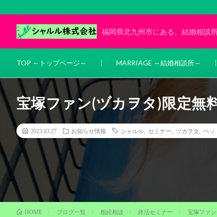
福岡県北九州市にある、結婚相談
TOP ～トップページ～
MARRIAGE ～結婚相談所～
宝塚ファン(ヅカヲタ)限定無
2023.03.27
お知らせ情報
シャルル
,
セミナー
,
ヅカヲタ
,
ペッ
ブログ一覧
相続相談
終活セミナー
宝塚ファン
HOME