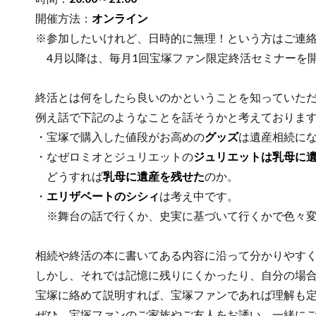
開催方法：
オンライン
※参加したいけれど、日時的に無理！という方はご連絡
4月以降は、毎月1回宝塚ファン限定終活セミナーを開催
終活とは何をしたら良いのかということを知っていただ
例え話で下記のようなことを話そうかと考えておりま
・宝塚で購入した値段がお高めの
グッズ
は遺産相続に
・なぜロミオとジュリエットの
ジュリエットは乳母に
どうすれば
乳母に遺産を残せた
のか。
・
エリザベートのシシィ
は考え中です。
※舞台の話で行くか、史実に基づいて行くかで色々変
相続や終活の本に書いてある内容に沿って分かりやすく
しかし、それでは記憶に残りにくかったり、自分の場合
宝塚に絡めて説明すれば、宝塚ファンであれば理解も定
ぜひ、宝塚ファンのご家族やご友人をお誘い、一緒にご