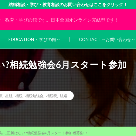
結婚相談・学び・教育相談のお問い合わせはここをクリック！
所・教育・学びの館です。日本全国オンライン完結型です！
EDUCATION ～学びの館～
CONTACT ～お問い合わせ～
い?相続勉強会6月スタート参加
演
,
星組
,
相続
,
相続勉強会
,
相続税
,
結婚
法に正解はない?相続勉強会6月スタート参加者募集中！