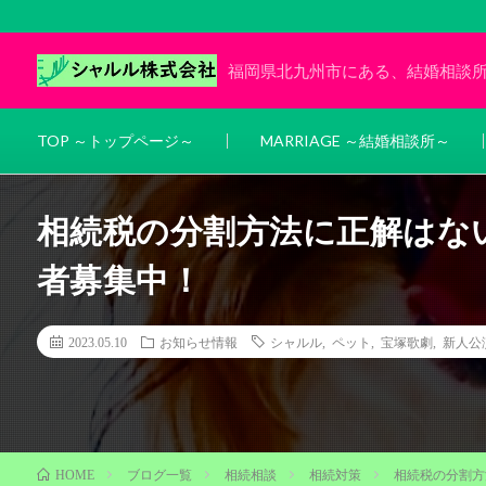
福岡県北九州市にある、結婚相談
TOP ～トップページ～
MARRIAGE ～結婚相談所～
相続税の分割方法に正解はな
者募集中！
2023.05.10
お知らせ情報
シャルル
,
ペット
,
宝塚歌劇
,
新人公
ブログ一覧
相続相談
相続対策
相続税の分割方
HOME