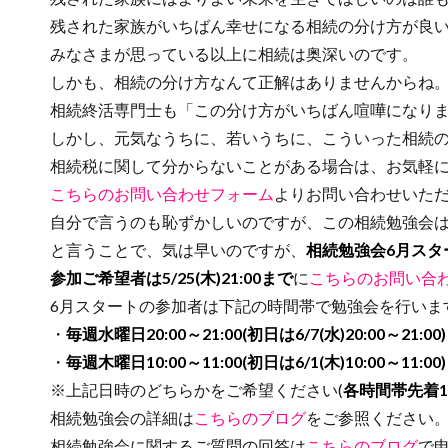
残された家族がいちばん幸せになる相続の分け方が良い
みなさまが思っている以上に相続は奥深いのです。
しかも、相続の分け方なんて正解はありませんからね
相続終活専門士も「この分け方がいちばん喧嘩になりま
しかし、元気なうちに、若いうちに、こういった相続の
相続税に関して分からないことがある場合は、お気軽に
こちらのお問い合わせフォーム
よりお問い合わせいた
自分で言うのも恥ずかしいのですが、この相続勉強会は好
と言うことで、気は早いのですが、
相続勉強会6月スタ
参加ご希望者は5/25(木)21:00まで
に
こちらのお問い合
6月スタートの参加者は下記の時間帯で勉強会を行いま
・
毎週水曜日20:00～21:00(初日は6/7(水)20:00～21:00)
・
毎週木曜日10:00～11:00(初日は6/1(木)10:00～11:00)
※上記日時のどちらかをご希望ください(
各時間帯先着1
相続勉強会の詳細は
こちらのブログ
をご参照ください
相続勉強会に関するご質問の回答は
こちらのブログ
で