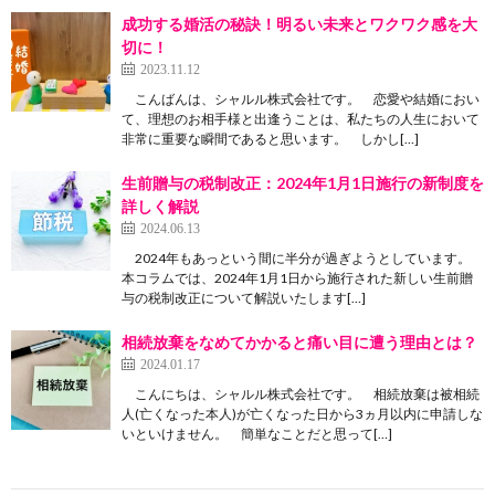
成功する婚活の秘訣！明るい未来とワクワク感を大
切に！
2023.11.12
こんばんは、シャルル株式会社です。 恋愛や結婚におい
て、理想のお相手様と出逢うことは、私たちの人生において
非常に重要な瞬間であると思います。 しかし[…]
生前贈与の税制改正：2024年1月1日施行の新制度を
詳しく解説
2024.06.13
2024年もあっという間に半分が過ぎようとしています。
本コラムでは、2024年1月1日から施行された新しい生前贈
与の税制改正について解説いたします[…]
相続放棄をなめてかかると痛い目に遭う理由とは？
2024.01.17
こんにちは、シャルル株式会社です。 相続放棄は被相続
人(亡くなった本人)が亡くなった日から3ヵ月以内に申請しな
いといけません。 簡単なことだと思って[…]