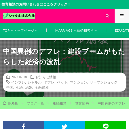
談のお問い合わせはここをクリック！
TOP ～トップページ～
MARRIAGE ～結婚相談所～
EDUCA
中国異例のデフレ：建設ブームがもた
らした経済の波乱
2023.07.18
お知らせ情報
インフレ
,
シャルル
,
デフレ
,
ペット
,
マンション
,
リーマンショック
,
中国
,
相続
,
結婚
,
金融緩和
ブログ一覧
相続相談
世界情勢
中国異例のデフレ：
HOME