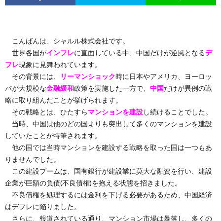
こんばんは、シャルル株式会社です。
世界各国が
インフレ
に直面している中、中国だけが逆風となる
デ
フレ
現象に見舞われています。
その背景には、
リーマンショック
時に日本やアメリカ、ヨーロッ
パが大規模な
金融緩和
政策を実施した一方で、
中国
だけが異例の戦
略に取り組んだことが挙げられます。
その戦略とは、ひたすら
マンションを建設
し続けることでした。
当時、中国は他のどの国よりも突出して多くのマンションを建設
していたことが特筆されます。
他の国では当時マンションを建設する戦略を取った国は一つもあ
りませんでした。
この建設ブームは、国有銀行が建設業に莫大な融資を行い、建設
企業が巨額の負債(不良債権)を抱える状態を招きました。
不良債権を処理するには金利を下げる必要があるため、中国経済
はデフレに陥りました。
さらに、報道されている通り、マンション市場は暴落し、多くの