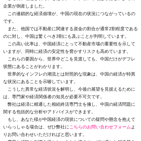
企業が倒産しました。
この連鎖的な経済崩壊が、中国の現在の状況につながっているの
です。
また、他国では不動産に関連する資金の割合が通常2割程度である
のに対し、中国は驚くべき3割にも及ぶことが判明しています。
この高い比率は、中国経済にとって不動産市場の重要性を示して
いますが、同時に経済の安定性を脅かすリスクも高めています。
これらの要因から、世界中どこを見渡しても、中国だけがデフレ
状態にあることがわかります。
世界的なインフレの潮流とは対照的な現象は、中国の経済が特異
な状況にあることを示唆しています。
こうした異常な経済状況を解明し、今後の展望を見据えるために
は、専門家や経済関係者の知見が必要不可欠です。
弊社は経済に精通した相続終活専門士を擁し、中国の経済問題に
関する包括的な分析やアドバイスができます。
もし、あなた様が中国経済の現状についての疑問や懸念を抱えて
いらっしゃる場合は、ぜひ弊社に
こちらのお問い合わせフォーム
よ
りお問い合わせいただければと思います。