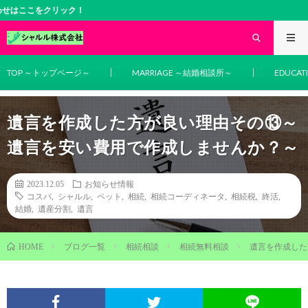
結婚相
TOP ～トップページ～
MARRIAGE ～結婚相談所～
EDUCA
遺言を作成した方が良い理由その⑬～
遺言を安い費用で作成しませんか？～
2023.12.05
お知らせ情報
コスパ
,
シャルル
,
ペット
,
相続
,
相続コーディネータ
,
相続税
,
終活
,
結婚
,
遺産分割
,
遺言
ブログ一覧
相続相談
相続無料相談
遺言を作成した
HOME