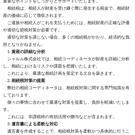
重要なポイントをしっかりとサポートいたします。
相続税は、相続人が財産を受け継ぐ際に発生する税金で、相続財
産の価値に応じて徴収されます。
ご遺族や相続人がこれを支払うためには、相続財産の正確な評価
や適切な節税対策が必要です。
適切な対策を講じない場合、多くの相続税がかかり、経済的な負
担となりかねません。
1.
資産の詳細な分析
シャルル株式会社では、相続コーディネータが財産を詳細に分析
し、相続におけるリスクや課題を把握いたします。
これにより、最適な相続計画を策定する土台を築きます。
2.
相続税対策の提案
弊社の相続コーディネータは、相続税対策に関する専門知識を有
しております。
個々の事情に合わせて最適な対策を提案し、負担を軽減いたしま
す。
これには、非課税枠の有効活用や贈与などが含まれます。
3.
遺言書による柔軟な対応
遺言書を作成することで、相続税対策を柔軟かつ具体的に行うこ