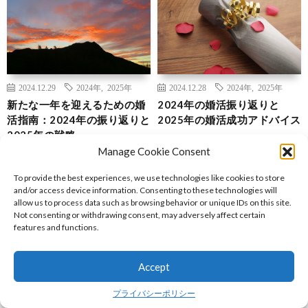
2024.12.29
2024年
,
2025年
2024.12.28
2024年
,
2025年
新たな一年を迎えるための婚
2024年の婚活振り返りと
活指南：2024年の振り返りと
2025年の婚活成功アドバイス
2025年の戦略
Manage Cookie Consent
To provide the best experiences, we use technologies like cookies to store
and/or access device information. Consenting to these technologies will
allow us to process data such as browsing behavior or unique IDs on this site.
Not consenting or withdrawing consent, may adversely affect certain
features and functions.
2024.12.27
2024年
,
2025年
2024.12.26
Accept
シャルル
,
デメリット
2024年の婚活振り返りと
生前贈与のメリットとデメリ
2025年の婚活成功の鍵
プライバシーポリシー
ットを知る：相続税対策の基