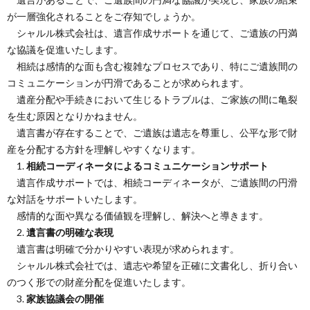
が一層強化されることをご存知でしょうか。
シャルル株式会社は、遺言作成サポートを通じて、ご遺族の円満
な協議を促進いたします。
相続は感情的な面も含む複雑なプロセスであり、特にご遺族間の
コミュニケーションが円滑であることが求められます。
遺産分配や手続きにおいて生じるトラブルは、ご家族の間に亀裂
を生む原因となりかねません。
遺言書が存在することで、ご遺族は遺志を尊重し、公平な形で財
産を分配する方針を理解しやすくなります。
1.
相続コーディネータによるコミュニケーションサポート
遺言作成サポートでは、相続コーディネータが、ご遺族間の円滑
な対話をサポートいたします。
感情的な面や異なる価値観を理解し、解決へと導きます。
2.
遺言書の明確な表現
遺言書は明確で分かりやすい表現が求められます。
シャルル株式会社では、遺志や希望を正確に文書化し、折り合い
のつく形での財産分配を促進いたします。
3.
家族協議会の開催