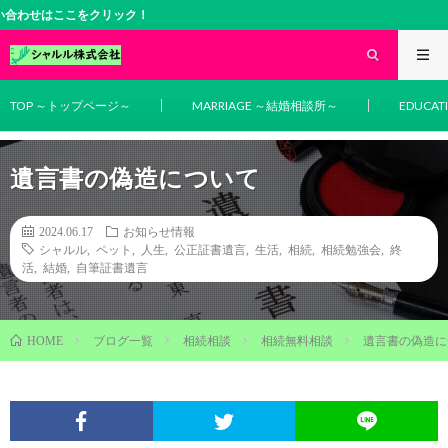
こをクリック！
TOP ～トップページ～
MARRIAGE ～結婚相談所～
EDUCA
遺言書の偽造について
2024.06.17
お知らせ情報
シャルル
,
ペット
,
人生
,
公正証書遺言
,
生活
,
相続
,
相続勉強会
,
終
活
,
結婚
,
自筆証書遺言
ブログ一覧
相続相談
相続無料相談
遺言書の偽造に
HOME