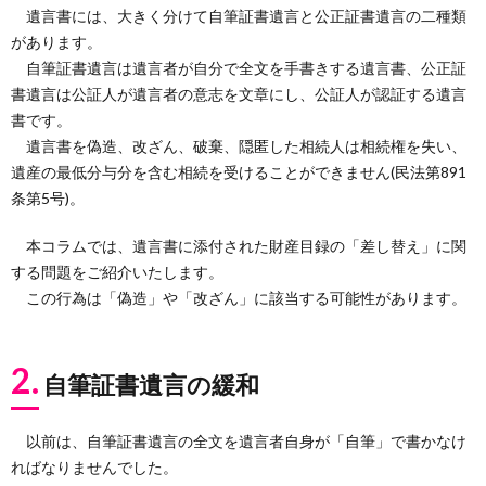
遺言書には、大きく分けて自筆証書遺言と公正証書遺言の二種類
があります。
自筆証書遺言は遺言者が自分で全文を手書きする遺言書、公正証
書遺言は公証人が遺言者の意志を文章にし、公証人が認証する遺言
書です。
遺言書を偽造、改ざん、破棄、隠匿した相続人は相続権を失い、
遺産の最低分与分を含む相続を受けることができません(民法第891
条第5号)。
本コラムでは、遺言書に添付された財産目録の「差し替え」に関
する問題をご紹介いたします。
この行為は「偽造」や「改ざん」に該当する可能性があります。
2.
自筆証書遺言の緩和
以前は、自筆証書遺言の全文を遺言者自身が「自筆」で書かなけ
ればなりませんでした。