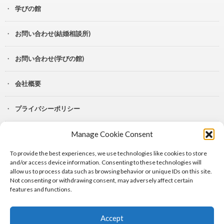
学びの館
お問い合わせ(結婚相談所)
お問い合わせ(学びの館)
会社概要
プライバシーポリシー
Manage Cookie Consent
YouTube
To provide the best experiences, we use technologies like cookies to store
Lit.Link
and/or access device information. Consenting to these technologies will
allow us to process data such as browsing behavior or unique IDs on this site.
Not consenting or withdrawing consent, may adversely affect certain
features and functions.
Accept