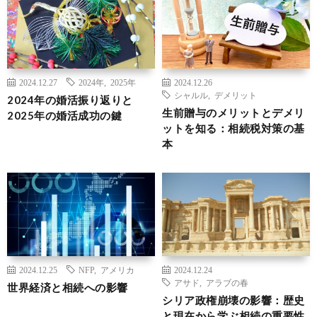
2024.12.27
2024年
,
2025年
2024.12.26
シャルル
,
デメリット
2024年の婚活振り返りと
生前贈与のメリットとデメリ
2025年の婚活成功の鍵
ットを知る：相続税対策の基
本
2024.12.25
NFP
,
アメリカ
2024.12.24
アサド
,
アラブの春
世界経済と相続への影響
シリア政権崩壊の影響：歴史
と現在から学ぶ相続の重要性