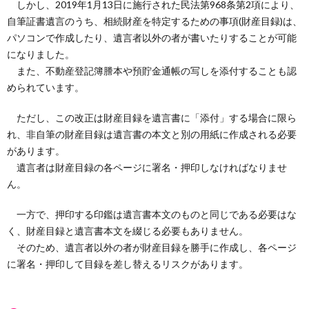
しかし、2019年1月13日に施行された民法第968条第2項により、
自筆証書遺言のうち、相続財産を特定するための事項(財産目録)は、
パソコンで作成したり、遺言者以外の者が書いたりすることが可能
になりました。
また、不動産登記簿謄本や預貯金通帳の写しを添付することも認
められています。
ただし、この改正は財産目録を遺言書に「添付」する場合に限ら
れ、非自筆の財産目録は遺言書の本文と別の用紙に作成される必要
があります。
遺言者は財産目録の各ページに署名・押印しなければなりませ
ん。
一方で、押印する印鑑は遺言書本文のものと同じである必要はな
く、財産目録と遺言書本文を綴じる必要もありません。
そのため、遺言者以外の者が財産目録を勝手に作成し、各ページ
に署名・押印して目録を差し替えるリスクがあります。