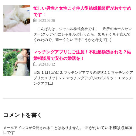
忙しい男性と女性こそ仲人型結婚相談所がおすすめ
です！
2023.02.26
こんばんは、シャルル株式会社です。 近所のホームセン
ター(グッデイ)にシャルルと行ったら、めちゃくちゃ喜んで
くれたので、週一くらいで行こうかと考えて[…]
マッチングアプリにご注意！不動産勧誘される？結
婚相談所で安心の婚活を！
2024.10.12
目次 1. はじめに 2. マッチングアプリの現状 2.1. マッチングア
プリのメリット 2.2. マッチングアプリのデメリット 3. マッチ
ングアプ[…]
コメントを書く
※
が付いている欄は必須項
メールアドレスが公開されることはありません。
目です